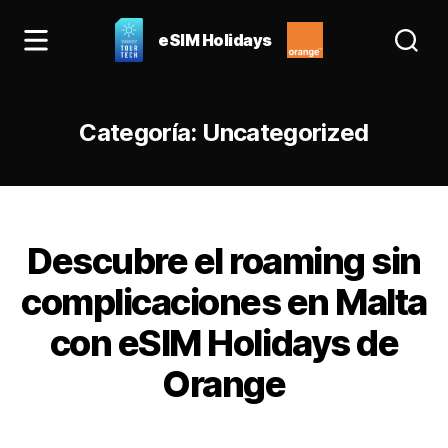
eSIM Holidays
eSIM
Holidays
Blog:
Categoría:
Uncategorized
las
mejores
eSIM
para
España
Categorías
y
Descubre el roaming sin
Europa
complicaciones en Malta
con eSIM Holidays de
Orange