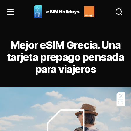
eSIM Holidays
eSIM
Holidays
Blog:
Categorías
las
Mejor eSIM Grecia. Una
mejores
eSIM
tarjeta prepago pensada
para
para viajeros
España
y
Europa