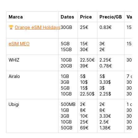
Marca
Datos
Price
Precio/GB
Vali
Orange eSIM Holidays
30GB
25€
0.83€
15 dí
eSIM MEO
5GB
15€
3€
15 dí
15GB
30€
2€
WHIZ
10GB
22.50€
2.25€
30 dí
20GB
39€
0.78€
Airalo
1GB
5$
5$
7 día
3GB
10$
3.33$
30 dí
5GB
15$
3$
30 dí
10GB
22.50$
2.25$
30 dí
Ubigi
500MB
2€
2€
1 día
1GB
8€
8€
30 dí
3GB
10€
3.33€
30 dí
10GB
25€
2.5€
30 dí
50GB
69€
1.38€
30 dí