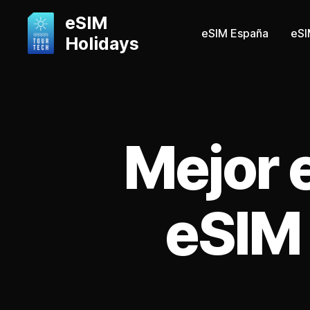
eSIM
eSIM España
eSI
Holidays
eSIM
Holidays
Blog:
las
mejores
eSIM
Mejor 
para
España
y
Europa
eSIM 