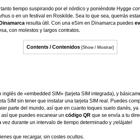
 tanto tiempo suspirando por el nórdico y poniéndote Hygge co
rhus o en un festival en Roskilde. Sea lo que sea, querrás esta
 Dinamarca
resulta útil. Con una eSim en Dinamarca puedes
ev
sa, con molestos y largos contratos.
Contents / Contenidos
[
Show / Mostrar
]
n inglés de «embedded SIM» (tarjeta SIM integrada), y básicam
eta SIM sin tener que instalar una tarjeta SIM real. Puedes com
uier parte del mundo, así que en cuanto toques suelo danés, ya e
t, así que puedes escanear un
código QR
que se envía a tu dire
 vez durante un intervalo de tiempo determinado y ¡relájate!
ienes que recargar, sin costes ocultos.