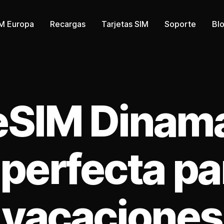
M Europa
Recargas
Tarjetas SIM
Soporte
Bl
Categorías
eSIM Dinama
perfecta pa
vacaciones