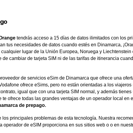
ago
 Orange
tendrás acceso a 15 días de datos ilimitados con los p
sean tus necesidades de datos cuando estés en Dinamarca, ¡Or
 cualquier lugar de la Unión Europea, Noruega y Liechtenstein
e cambiar de tarjeta SIM ni de las tarifas de itinerancia cuando
roveedor de servicios eSim de Dinamarca que ofrece una ofert
a. Vodafone ofrece eSims, pero no están orientadas a los viajer
ntrato, igual que con una tarjeta SIM normal, y además tienes q
e te ofrece todas las grandes ventajas de un operador local en 
namarca de prepago.
e los principales problemas de esta tecnología. Nuestra recome
a operador de eSIM proporciona en sus sitios web o o en nuestr