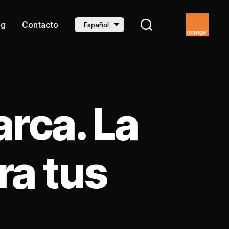
og
Contacto
Español
rca. La
ra tus